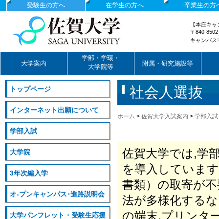
受験生の方へ
在学生の方へ
卒業生の方
【本庄キャ
〒840-85
キャンパス
国立大学法人佐賀大学
学部・学環・
大学案内
附属・研究施設等
大学院等
社会人選抜
トップページ
インターネット出願について
ホーム
>
佐賀大学入試案内
>
学部入試
学部入試
佐賀大学では,学
大学院
を導入しています
3年次編入学
書類）の取寄が不
オ-プンキャンパス･進路説明会
法が多様化するな
の端末,プリンタ
大学パンフレット・受験生応援