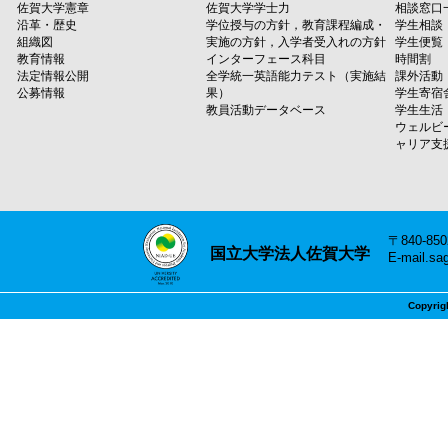
佐賀大学憲章
佐賀大学学士力
相談窓口
沿革・歴史
学位授与の方針，教育課程編成・
学生相談
組織図
実施の方針，入学者受入れの方針
学生便覧
教育情報
インターフェース科目
時間割
法定情報公開
全学統一英語能力テスト（実施結
課外活動
公募情報
果）
学生寄宿
教員活動データベース
学生生活
ウェルビ
ャリア支
〒840-8
国立大学法人佐賀大学
E-mail.sa
Copyrig