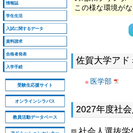
情報誌
この様な環境がな
学生生活
入試に関するデータ
資料請求
合格者発表
佐賀大学アド
入学手続
医学部
受験生応援サイト
オンラインシラバス
2027年度社
教員活動データベース
社会人選抜学