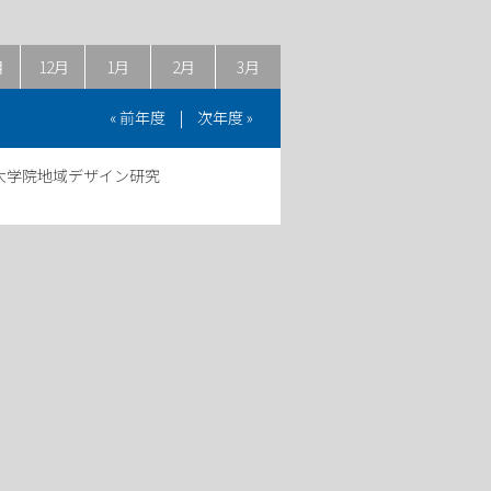
月
12月
1月
2月
3月
« 前年度
|
次年度 »
大学大学院地域デザイン研究