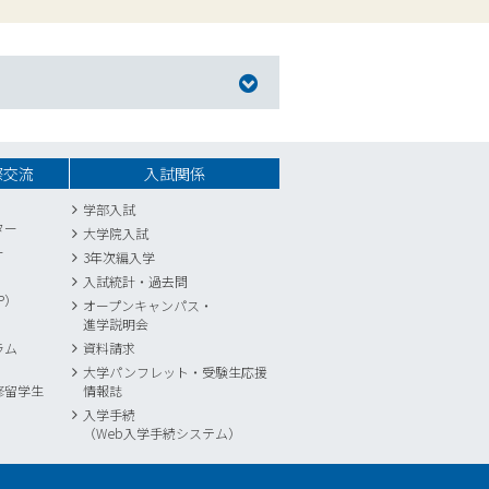
際交流
入試関係
学部入試
ター
大学院入試
ー
3年次編入学
入試統計
・
過去問
P）
オープンキャンパス・
進学説明会
ラム
資料請求
大学パンフレット・受験生応援
修留学生
情報誌
入学手続
（Web入学手続システム）