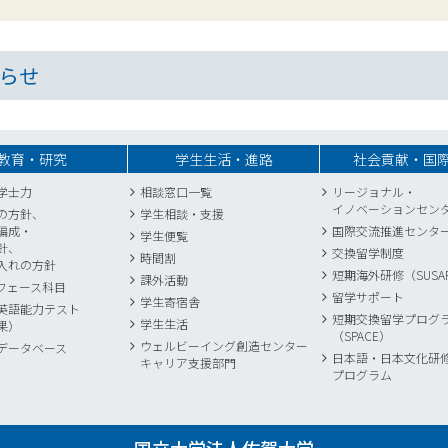
らせ
教育・研究
学生生活・進路
社会貢献・国
学士力
相談窓口一覧
リージョナル・
イノベーションセン
の方針、
学生相談・支援
編成・
国際交流推進センタ
学生便覧
針、
交換留学制度
時間割
入れの方針
短期海外研修（SUSA
課外活動
フェース科目
留学サポート
学生寄宿舎
英語能力テスト
短期交換留学プログ
学生生活
果）
（SPACE）
ウェルビーイング創造センター
データベース
日本語・日本文化研
キャリア支援部門
プログラム