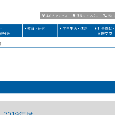
本庄キャンパス
鍋島キャンパス
窓口
・
教育・研究
学生生活・進路
社会貢献
施設等
国際交流
度
2019年度