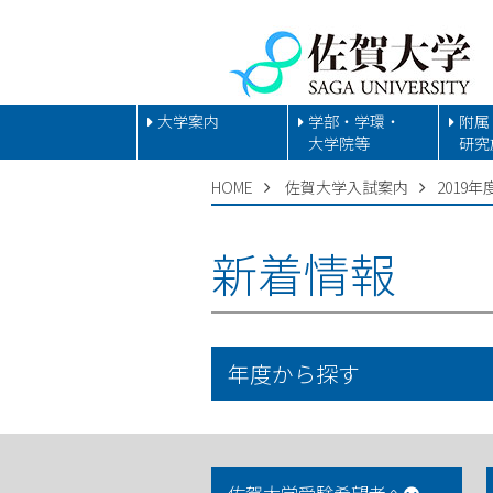
大学案内
学部・学環・
附属
大学院等
研究
HOME
佐賀大学入試案内
2019年
新着情報
年度から探す