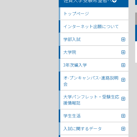
佐賀大学受験希望者へ
トップページ
インターネット出願について
学部入試
大学院
3年次編入学
オ-プンキャンパス･進路説明
会
大学パンフレット・受験生応
援情報誌
学生生活
入試に関するデータ