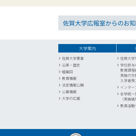
佐賀大学広報室からのお知
大学案内
佐賀大学憲章
佐賀大学
沿革・歴史
学位授与
教育課程
組織図
実施の方
教育情報
入学者受
法定情報公開
インター
公募情報
全学統一
大学の広報
（実施結
教員活動