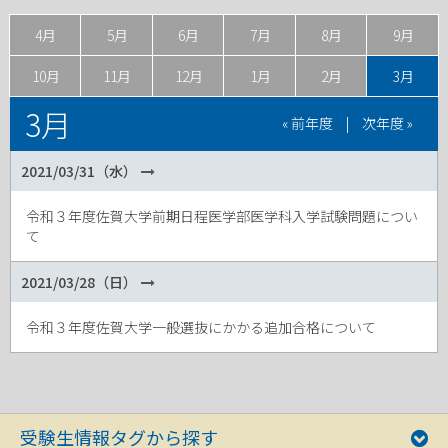
4月
5月
6月
7月
8月
9月
10月
11月
12月
1月
2月
3月
3月
« 前年度
|
次年度 »
2021/03/31（水）
令和３年度佐賀大学前期日程医学部医学科入学試験問題につい
て
2021/03/28（日）
令和３年度佐賀大学一般選抜にかかる追加合格について
受験生情報タグから探す