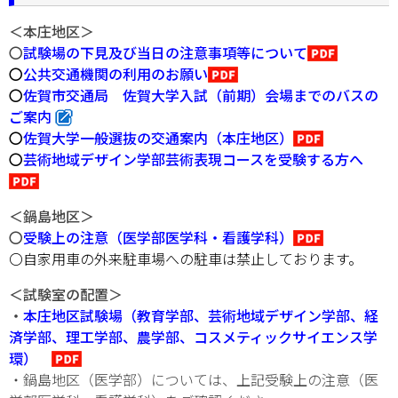
＜本庄地区＞
〇
試験場の下見及び当日の注意事項等について
〇
公共交通機関の利用のお願い
〇
佐賀市交通局 佐賀大学入試（前期）会場までのバスの
ご案内
〇
佐賀大学一般選抜の交通案内（本庄地区）
〇
芸術地域デザイン学部芸術表現コースを受験する方へ
＜鍋島地区＞
〇
受験上の注意（医学部医学科・看護学科）
〇
自家用車の外来駐車場への駐車は禁止しております。
＜試験室の配置＞
・
本庄地区試験場（教育学部、芸術地域デザイン学部、経
済学部、理工学部、農学部、コスメティックサイエンス学
環）
・鍋島地区（医学部）については、上記受験上の注意（医