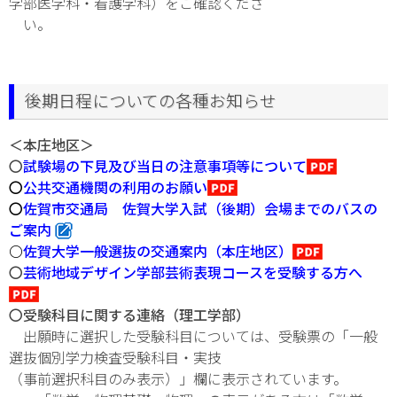
学部医学科・看護学科）をご確認くださ
い。
後期日程についての各種お知らせ
＜本庄地区＞
〇
試験場の下見及び当日の注意事項等について
〇
公共交通機関の利用のお願い
〇
佐賀市交通局 佐賀大学入試（後期）会場までのバスの
ご案内
〇
佐賀大学一般選抜の交通案内（本庄地区）
〇
芸術地域デザイン学部芸術表現コースを受験する方へ
〇受験科目に関する連絡（理工学部）
出願時に選択した受験科目については、受験票の「一般
選抜個別学力検査受験科目・実技
（事前選択科目のみ表示）」欄に表示されています。