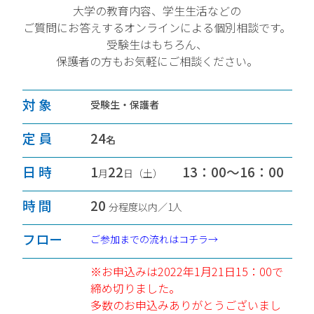
大学の教育内容、学生生活などの
ご質問にお答えするオンラインによる個別相談です。
受験生はもちろん、
保護者の方もお気軽にご相談ください。
対 象
受験生・保護者
定 員
24
名
日 時
1
22
13：00～16：00
月
日（土）
時 間
20
分程度以内／1人
フロー
ご参加までの流れはコチラ→
※
お申込みは2022年1月21日15：00で
締め切りました。
多数のお申込みありがとうございまし