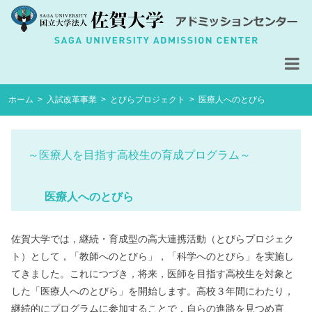
コ
ホーム
>
入試改革事業
>
とびらプロジェクト
>
医療人へのとびら
ン
テ
ン
～医療人を目指す高校生の育成プログラム～
ツ
へ
ス
医療人へのとびら
キ
ッ
佐賀大学では，継続・育成型の高大連携活動（とびらプロジェク
プ
ト）として，「教師へのとびら」，「科学へのとびら」を実施し
てきました。これにつづき，将来，医師を目指す高校生を対象と
した「医療人へのとびら」を開始します。高校３年間にわたり，
継続的にプログラムに参加することで，自らの進路を見つめ直