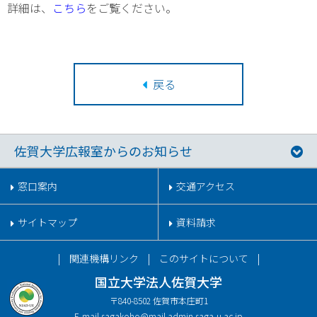
詳細は、
こちら
をご覧ください。
戻る
佐賀大学広報室からのお知らせ
窓口案内
交通アクセス
サイトマップ
資料請求
関連機構リンク
このサイトについて
国立大学法人佐賀大学
〒840-8502 佐賀市本庄町1
E-mail.
sagakoho@mail.admin.saga-u.ac.jp