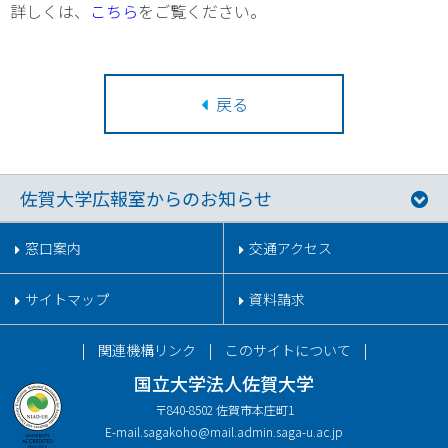
詳しくは、
こちら
をご覧ください。
戻る
佐賀大学広報室からのお知らせ
窓口案内
交通アクセス
サイトマップ
資料請求
関連機構リンク
このサイトについて
国立大学法人佐賀大学
〒840-8502 佐賀市本庄町1
E-mail.
sagakoho@mail.admin.saga-u.ac.jp