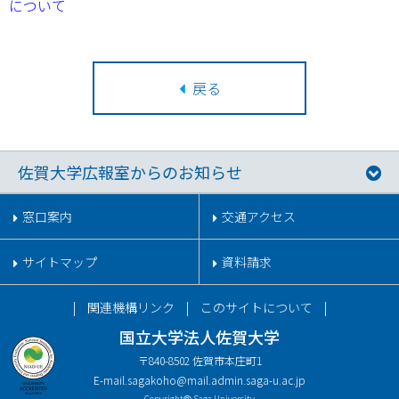
について
戻る
佐賀大学広報室からのお知らせ
窓口案内
交通アクセス
サイトマップ
資料請求
関連機構リンク
このサイトについて
国立大学法人佐賀大学
〒840-8502 佐賀市本庄町1
E-mail.
sagakoho@mail.admin.saga-u.ac.jp
Copyright
Saga University