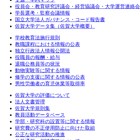
役員会・教育研究評議会・経営協議会・大学運営連絡会
学長選考・監察会議情報
国立大学法人ガバナンス・コード報告書
佐賀大学データ集（佐賀大学概要）
学校教育法施行規則
教職課程における情報の公表
独立行政法人情報公開法
役職員の報酬・給与
退職公務員等の状況
動物実験等に関する情報
修学の支援に関する情報の公表
男性労働者の育児休業等取得率
佐賀大学の評価について
法人文書管理
佐賀大学規則集
教員活動データベース
学部・研究科の設置等に関する情報
研究費の不正使用防止に向けた取組
公正な研究活動の推進