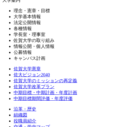
大学案内
理念・憲章・目標
大学基本情報
法定公開情報
各種情報
学長室・理事室
佐賀大学の取り組み
情報公開・個人情報
公募情報
キャンパス計画
佐賀大学憲章
佐大ビジョン2040
佐賀大学のミッションの再定義
佐賀大学改革プラン
中期目標・中期計画・年度計画
中期目標期間評価・年度評価
沿革・歴史
組織図
役職員紹介
交通・学内マップ