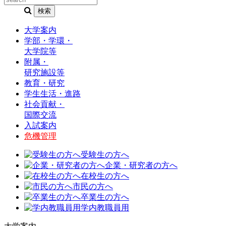
大学案内
学部・学環・
大学院等
附属・
研究施設等
教育・研究
学生生活・進路
社会貢献・
国際交流
入試案内
危機管理
受験生の方へ
企業・研究者の方へ
在校生の方へ
市民の方へ
卒業生の方へ
学内教職員用