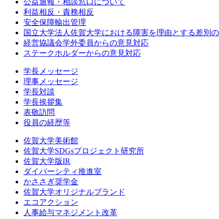
公益通報・相談窓口について
利益相反・責務相反
安全保障輸出管理
国立大学法人佐賀大学における障害を理由とする差別の
経営協議会学外委員からの意見対応
ステークホルダーからの意見対応
学長メッセージ
理事メッセージ
学長対談
学長挨拶集
表敬訪問
役員の経歴等
佐賀大学美術館
佐賀大学SDGsプロジェクト研究所
佐賀大学版IR
ダイバーシティ推進室
かささぎ奨学金
佐賀大学オリジナルブランド
エコアクション
人事給与マネジメント改革