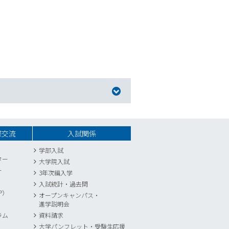
際交流
入試関係
学部入試
ター
大学院入試
ー
3年次編入学
入試統計
・
過去問
P）
オープンキャンパス・
進学説明会
ラム
資料請求
大学パンフレット・受験生応援