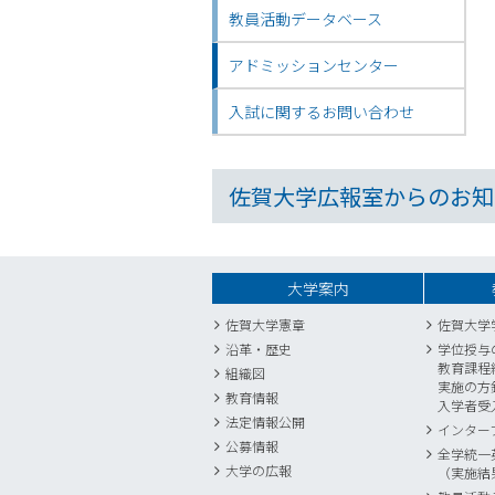
教員活動データベース
アドミッションセンター
入試に関するお問い合わせ
佐賀大学広報室からのお知
大学案内
佐賀大学憲章
佐賀大学
沿革・歴史
学位授与
教育課程
組織図
実施の方
教育情報
入学者受
法定情報公開
インター
公募情報
全学統一
大学の広報
（実施結