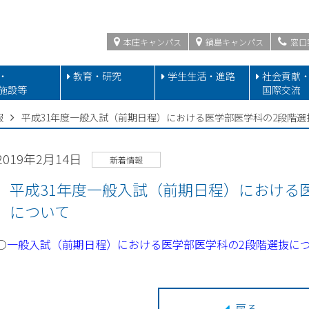
本庄キャンパス
鍋島キャンパス
窓口
・
教育・研究
学生生活・進路
社会貢献
施設等
国際交流
報
平成31年度一般入試（前期日程）における医学部医学科の2段階選
2019年2月14日
新着情報
平成31年度一般入試（前期日程）における
について
〇
一般入試（前期日程）における医学部医学科の2段階選抜に
戻る