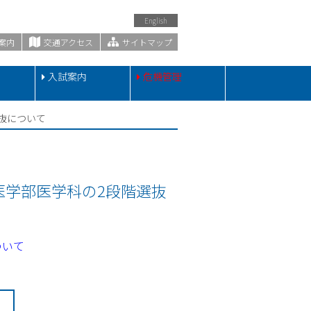
English
案内
交通アクセス
サイトマップ
・
入試案内
危機管理
抜について
医学部医学科の2段階選抜
ついて