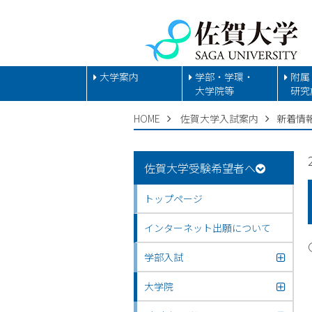
大学案内
学部・学環・
附属
大学院等
研究
HOME
佐賀大学入試案内
新着情
佐賀大学受験希望者へ
トップページ
インターネット出願について
学部入試
大学院