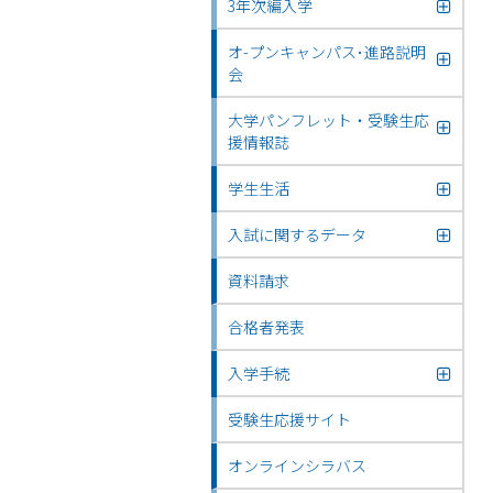
3年次編入学
オ-プンキャンパス･進路説明
会
大学パンフレット・受験生応
援情報誌
学生生活
入試に関するデータ
資料請求
合格者発表
入学手続
受験生応援サイト
オンラインシラバス