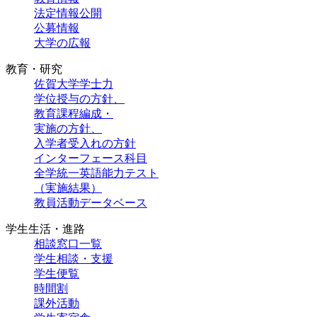
法定情報公開
公募情報
大学の広報
教育・研究
佐賀大学学士力
学位授与の方針、
教育課程編成・
実施の方針、
入学者受入れの方針
インターフェース科目
全学統一英語能力テスト
（実施結果）
教員活動データベース
学生生活・進路
相談窓口一覧
学生相談・支援
学生便覧
時間割
課外活動