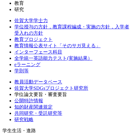
教育
研究
佐賀大学学士力
学位授与の方針，教育課程編成・実施の方針，入学者
受入れの方針
教育プロジェクト
教育情報公表サイト「そのサガ見える」
インターフェース科目
全学統一英語能力テスト(実施結果）
eラーニング
学則等
教員活動データベース
佐賀大学SDGsプロジェクト研究所
学位論文要旨・審査要旨
公開特許情報
知的財産関連規定
共同研究・受託研究等
研究戦略
学生生活・進路