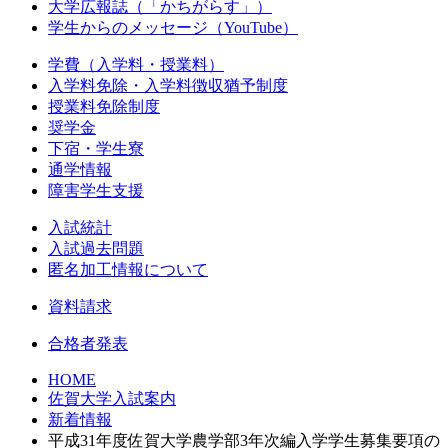
大学広報誌（「かちがらす」）
学生からのメッセージ（YouTube）
学費（入学料・授業料）
入学料免除・入学料徴収猶予制度
授業料免除制度
奨学金
下宿・学生寮
通学情報
障害学生支援
入試統計
入試過去問題
匿名加工情報について
資料請求
合格者発表
HOME
佐賀大学入試案内
新着情報
平成31年度佐賀大学農学部3年次編入学学生募集要項の