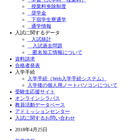
授業料免除制度
奨学金
下宿学生寮通学
通学情報
入試に関するデータ
入試統計
入試過去問題
匿名加工情報について
資料請求
合格者発表
入学手続
入学手続（Web入学手続システム）
入学後の個人用ノートパソコンについて
受験生応援サイト
オンラインシラバス
教員活動データベース
アドミッションセンター
入試に関するお問い合わせ
2018年4月25日