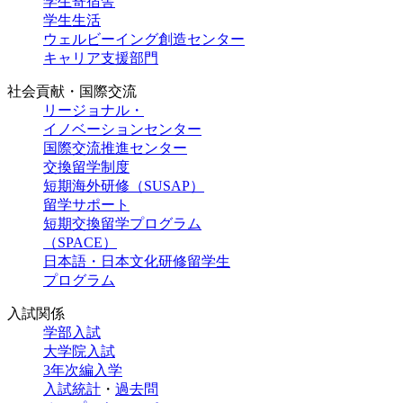
学生寄宿舎
学生生活
ウェルビーイング創造センター
キャリア支援部門
社会貢献・国際交流
リージョナル・
イノベーションセンター
国際交流推進センター
交換留学制度
短期海外研修（SUSAP）
留学サポート
短期交換留学プログラム
（SPACE）
日本語・日本文化研修留学生
プログラム
入試関係
学部入試
大学院入試
3年次編入学
入試統計
・
過去問