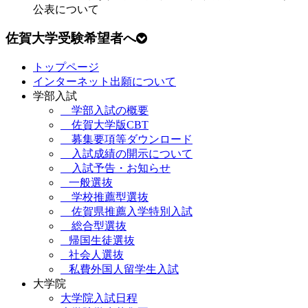
公表について
佐賀大学受験希望者へ
トップページ
インターネット出願について
学部入試
学部入試の概要
佐賀大学版CBT
募集要項等ダウンロード
入試成績の開示について
入試予告・お知らせ
一般選抜
学校推薦型選抜
佐賀県推薦入学特別入試
総合型選抜
帰国生徒選抜
社会人選抜
私費外国人留学生入試
大学院
大学院入試日程