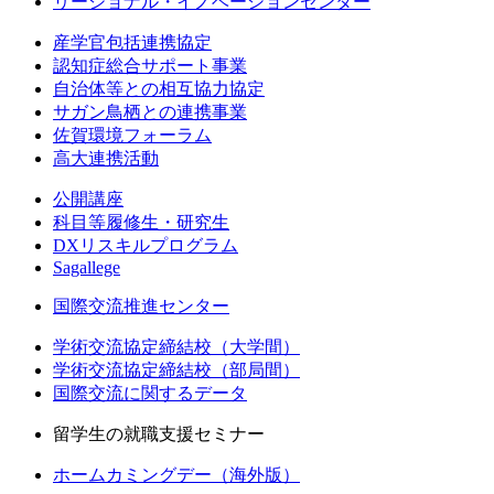
リージョナル・イノベーションセンター
産学官包括連携協定
認知症総合サポート事業
自治体等との相互協力協定
サガン鳥栖との連携事業
佐賀環境フォーラム
高大連携活動
公開講座
科目等履修生・研究生
DXリスキルプログラム
Sagallege
国際交流推進センター
学術交流協定締結校（大学間）
学術交流協定締結校（部局間）
国際交流に関するデータ
留学生の就職支援セミナー
ホームカミングデー（海外版）