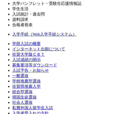
大学パンフレット・受験生応援情報誌
学生生活
入試統計・過去問
資料請求
合格者発表
入学手続（Web入学手続システム）
学部入試の概要
インターネット出願について
佐賀大学版ＣＢＴ
入試成績の開示
募集要項等ダウンロード
入試予告・お知らせ
一般選抜
学校推薦型選抜
佐賀県推薦入学
総合型選抜
帰国生徒選抜
社会人選抜
私費外国人留学生入試
入学者受入れの方針