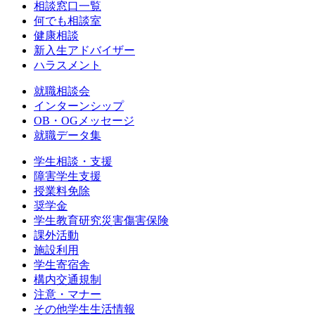
相談窓口一覧
何でも相談室
健康相談
新入生アドバイザー
ハラスメント
就職相談会
インターンシップ
OB・OGメッセージ
就職データ集
学生相談・支援
障害学生支援
授業料免除
奨学金
学生教育研究災害傷害保険
課外活動
施設利用
学生寄宿舎
構内交通規制
注意・マナー
その他学生生活情報