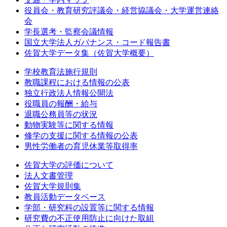
役員会・教育研究評議会・経営協議会・大学運営連絡
会
学長選考・監察会議情報
国立大学法人ガバナンス・コード報告書
佐賀大学データ集（佐賀大学概要）
学校教育法施行規則
教職課程における情報の公表
独立行政法人情報公開法
役職員の報酬・給与
退職公務員等の状況
動物実験等に関する情報
修学の支援に関する情報の公表
男性労働者の育児休業等取得率
佐賀大学の評価について
法人文書管理
佐賀大学規則集
教員活動データベース
学部・研究科の設置等に関する情報
研究費の不正使用防止に向けた取組