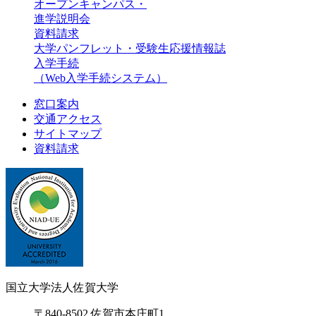
オープンキャンパス・
進学説明会
資料請求
大学パンフレット・受験生応援情報誌
入学手続
（Web入学手続システム）
窓口案内
交通アクセス
サイトマップ
資料請求
国立大学法人佐賀大学
〒840-8502 佐賀市本庄町1