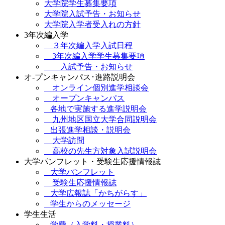
大学院学生募集要項
大学院入試予告・お知らせ
大学院入学者受入れの方針
3年次編入学
３年次編入学入試日程
3年次編入学学生募集要項
入試予告・お知らせ
オ-プンキャンパス･進路説明会
オンライン個別進学相談会
オープンキャンパス
各地で実施する進学説明会
九州地区国立大学合同説明会
出張進学相談・説明会
大学訪問
高校の先生方対象入試説明会
大学パンフレット・受験生応援情報誌
大学パンフレット
受験生応援情報誌
大学広報誌「かちがらす」
学生からのメッセージ
学生生活
学費（入学料・授業料）