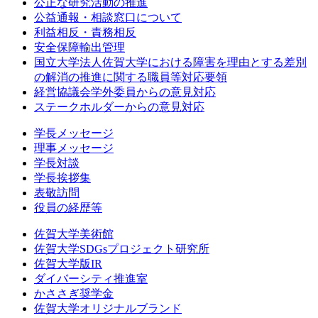
公正な研究活動の推進
公益通報・相談窓口について
利益相反・責務相反
安全保障輸出管理
国立大学法人佐賀大学における障害を理由とする差別
の解消の推進に関する職員等対応要領
経営協議会学外委員からの意見対応
ステークホルダーからの意見対応
学長メッセージ
理事メッセージ
学長対談
学長挨拶集
表敬訪問
役員の経歴等
佐賀大学美術館
佐賀大学SDGsプロジェクト研究所
佐賀大学版IR
ダイバーシティ推進室
かささぎ奨学金
佐賀大学オリジナルブランド