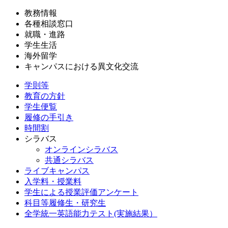
教務情報
各種相談窓口
就職・進路
学生生活
海外留学
キャンパスにおける異文化交流
学則等
教育の方針
学生便覧
履修の手引き
時間割
シラバス
オンラインシラバス
共通シラバス
ライブキャンパス
入学料・授業料
学生による授業評価アンケート
科目等履修生・研究生
全学統一英語能力テスト(実施結果）