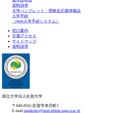
進学説明会
資料請求
大学パンフレット・受験生応援情報誌
入学手続
（Web入学手続システム）
窓口案内
交通アクセス
サイトマップ
資料請求
国立大学法人佐賀大学
〒840-8502 佐賀市本庄町1
E-mail.
sagakoho@mail.admin.saga-u.ac.jp