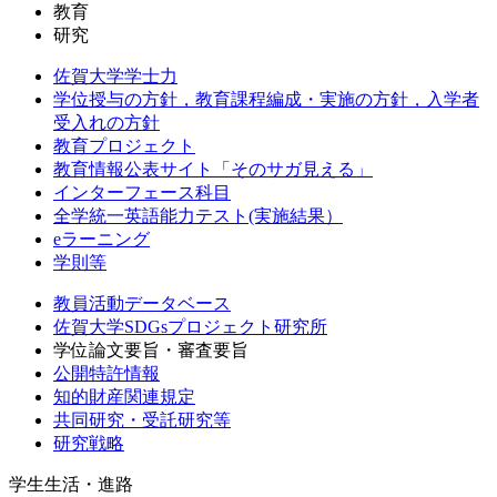
教育
研究
佐賀大学学士力
学位授与の方針，教育課程編成・実施の方針，入学者
受入れの方針
教育プロジェクト
教育情報公表サイト「そのサガ見える」
インターフェース科目
全学統一英語能力テスト(実施結果）
eラーニング
学則等
教員活動データベース
佐賀大学SDGsプロジェクト研究所
学位論文要旨・審査要旨
公開特許情報
知的財産関連規定
共同研究・受託研究等
研究戦略
学生生活・進路