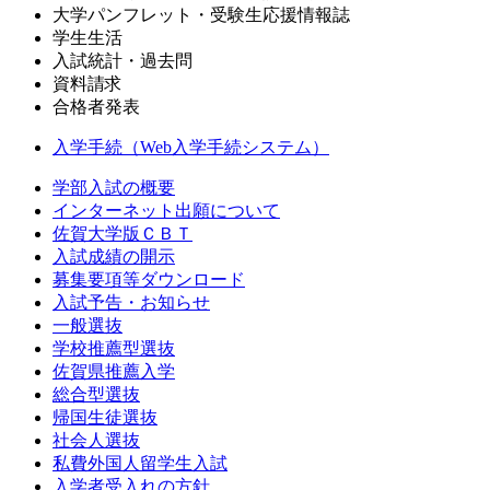
大学パンフレット・受験生応援情報誌
学生生活
入試統計・過去問
資料請求
合格者発表
入学手続（Web入学手続システム）
学部入試の概要
インターネット出願について
佐賀大学版ＣＢＴ
入試成績の開示
募集要項等ダウンロード
入試予告・お知らせ
一般選抜
学校推薦型選抜
佐賀県推薦入学
総合型選抜
帰国生徒選抜
社会人選抜
私費外国人留学生入試
入学者受入れの方針