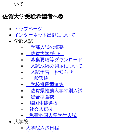
いて
佐賀大学受験希望者へ
トップページ
インターネット出願について
学部入試
学部入試の概要
佐賀大学版CBT
募集要項等ダウンロード
入試成績の開示について
入試予告・お知らせ
一般選抜
学校推薦型選抜
佐賀県推薦入学特別入試
総合型選抜
帰国生徒選抜
社会人選抜
私費外国人留学生入試
大学院
大学院入試日程