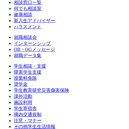
相談窓口一覧
何でも相談室
健康相談
新入生アドバイザー
ハラスメント
就職相談会
インターンシップ
OB・OGメッセージ
就職データ集
学生相談・支援
障害学生支援
授業料免除
奨学金
学生教育研究災害傷害保険
課外活動
施設利用
学生寄宿舎
構内交通規制
注意・マナー
その他学生生活情報