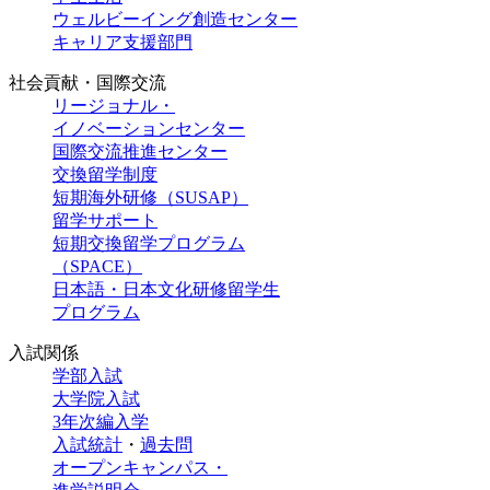
ウェルビーイング創造センター
キャリア支援部門
社会貢献・国際交流
リージョナル・
イノベーションセンター
国際交流推進センター
交換留学制度
短期海外研修（SUSAP）
留学サポート
短期交換留学プログラム
（SPACE）
日本語・日本文化研修留学生
プログラム
入試関係
学部入試
大学院入試
3年次編入学
入試統計
・
過去問
オープンキャンパス・