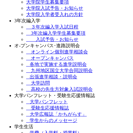
大学院学生募集要項
大学院入試予告・お知らせ
大学院入学者受入れの方針
3年次編入学
３年次編入学入試日程
3年次編入学学生募集要項
入試予告・お知らせ
オ-プンキャンパス･進路説明会
オンライン個別進学相談会
オープンキャンパス
各地で実施する進学説明会
九州地区国立大学合同説明会
出張進学相談・説明会
大学訪問
高校の先生方対象入試説明会
大学パンフレット・受験生応援情報誌
大学パンフレット
受験生応援情報誌
大学広報誌「かちがらす」
学生からのメッセージ
学生生活
学費（入学料・授業料）