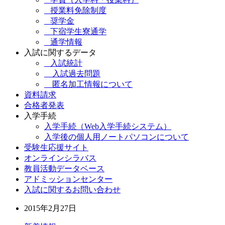
授業料免除制度
奨学金
下宿学生寮通学
通学情報
入試に関するデータ
入試統計
入試過去問題
匿名加工情報について
資料請求
合格者発表
入学手続
入学手続（Web入学手続システム）
入学後の個人用ノートパソコンについて
受験生応援サイト
オンラインシラバス
教員活動データベース
アドミッションセンター
入試に関するお問い合わせ
2015年2月27日