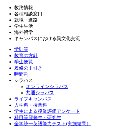
教務情報
各種相談窓口
就職・進路
学生生活
海外留学
キャンパスにおける異文化交流
学則等
教育の方針
学生便覧
履修の手引き
時間割
シラバス
オンラインシラバス
共通シラバス
ライブキャンパス
入学料・授業料
学生による授業評価アンケート
科目等履修生・研究生
全学統一英語能力テスト(実施結果）