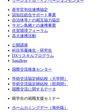
リージョナル・イノベーションセンター
産学官包括連携協定
認知症総合サポート事業
自治体等との相互協力協定
サガン鳥栖との連携事業
佐賀環境フォーラム
高大連携活動
公開講座
科目等履修生・研究生
DXリスキルプログラム
Sagallege
国際交流推進センター
学術交流協定締結校（大学間）
学術交流協定締結校（部局間）
国際交流に関するデータ
留学生の就職支援セミナー
ホームカミングデー（海外版）