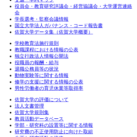
役員会・教育研究評議会・経営協議会・大学運営連絡
会
学長選考・監察会議情報
国立大学法人ガバナンス・コード報告書
佐賀大学データ集（佐賀大学概要）
学校教育法施行規則
教職課程における情報の公表
独立行政法人情報公開法
役職員の報酬・給与
退職公務員等の状況
動物実験等に関する情報
修学の支援に関する情報の公表
男性労働者の育児休業等取得率
佐賀大学の評価について
法人文書管理
佐賀大学規則集
教員活動データベース
学部・研究科の設置等に関する情報
研究費の不正使用防止に向けた取組