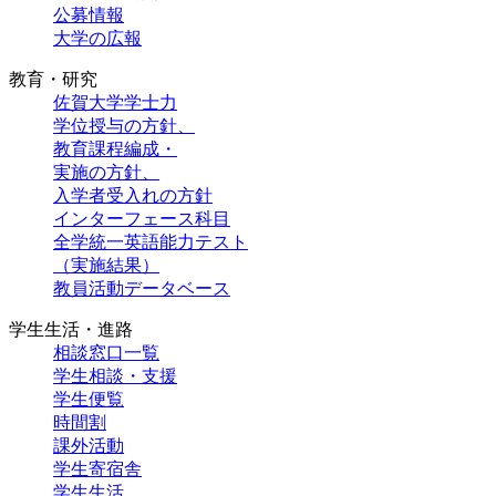
公募情報
大学の広報
教育・研究
佐賀大学学士力
学位授与の方針、
教育課程編成・
実施の方針、
入学者受入れの方針
インターフェース科目
全学統一英語能力テスト
（実施結果）
教員活動データベース
学生生活・進路
相談窓口一覧
学生相談・支援
学生便覧
時間割
課外活動
学生寄宿舎
学生生活