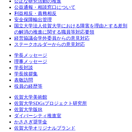
公正な研究活動の推進
公益通報・相談窓口について
利益相反・責務相反
安全保障輸出管理
国立大学法人佐賀大学における障害を理由とする差別
の解消の推進に関する職員等対応要領
経営協議会学外委員からの意見対応
ステークホルダーからの意見対応
学長メッセージ
理事メッセージ
学長対談
学長挨拶集
表敬訪問
役員の経歴等
佐賀大学美術館
佐賀大学SDGsプロジェクト研究所
佐賀大学版IR
ダイバーシティ推進室
かささぎ奨学金
佐賀大学オリジナルブランド