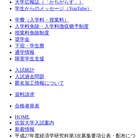
大学広報誌（「かちがらす」）
学生からのメッセージ（YouTube）
学費（入学料・授業料）
入学料免除・入学料徴収猶予制度
授業料免除制度
奨学金
下宿・学生寮
通学情報
障害学生支援
入試統計
入試過去問題
匿名加工情報について
資料請求
合格者発表
HOME
佐賀大学入試案内
新着情報
平成27年度経済学研究科第3次募集要項公表・配布につ