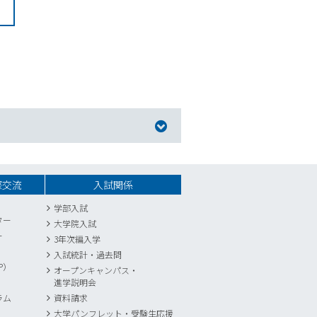
際交流
入試関係
学部入試
ター
大学院入試
ー
3年次編入学
入試統計
・
過去問
P）
オープンキャンパス・
進学説明会
ラム
資料請求
大学パンフレット・受験生応援