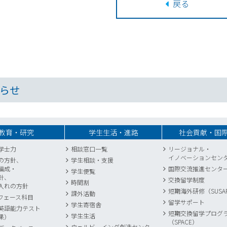
戻る
らせ
教育・研究
学生生活・進路
社会貢献・国
学士力
相談窓口一覧
リージョナル・
イノベーションセン
の方針、
学生相談・支援
編成・
国際交流推進センタ
学生便覧
針、
交換留学制度
時間割
入れの方針
短期海外研修（SUSA
課外活動
フェース科目
留学サポート
学生寄宿舎
英語能力テスト
短期交換留学プログ
学生生活
果）
（SPACE）
ウェルビーイング創造センター