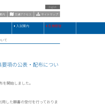
English
案内
交通アクセス
サイトマップ
・
入試案内
危機管理
ついて
集要項の公表・配布につい
布を開始しました。
利用した願書の受付を行っておりま