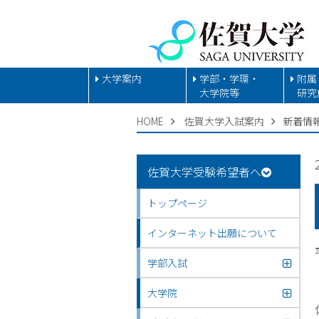
大学案内
学部・学環・
附属
大学院等
研究
HOME
佐賀大学入試案内
新着情
佐賀大学受験希望者へ
トップページ
インターネット出願について
学部入試
大学院