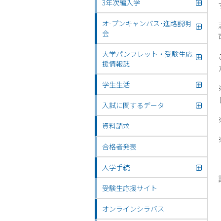
3年次編入学
オ-プンキャンパス･進路説明
会
大学パンフレット・受験生応
援情報誌
学生生活
入試に関するデータ
資料請求
合格者発表
入学手続
受験生応援サイト
オンラインシラバス