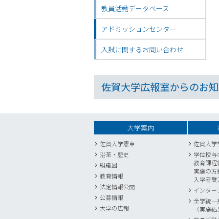
教員活動データベース
アドミッションセンター
入試に関するお問い合わせ
佐賀大学広報室からのお知
大学案内
佐賀大学憲章
佐賀大学
沿革・歴史
学位授与
教育課程
組織図
実施の方
教育情報
入学者受
法定情報公開
インター
公募情報
全学統一
大学の広報
（実施結