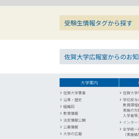
受験生情報タグから探す
佐賀大学広報室からのお知
大学案内
佐賀大学憲章
佐賀大学
沿革・歴史
学位授与
教育課程
組織図
実施の方
教育情報
入学者受
法定情報公開
インター
公募情報
全学統一
大学の広報
（実施結