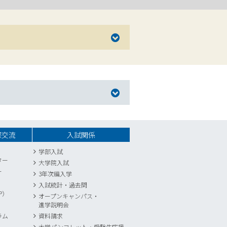
際交流
入試関係
学部入試
ター
大学院入試
ー
3年次編入学
入試統計
・
過去問
P）
オープンキャンパス・
進学説明会
ラム
資料請求
大学パンフレット・受験生応援