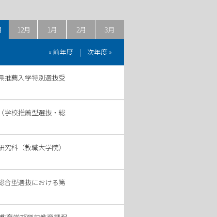
月
12月
1月
2月
3月
« 前年度
|
次年度 »
賀県推薦入学特別選抜受
て（学校推薦型選抜・総
学研究科（教職大学院）
，総合型選抜における第
）