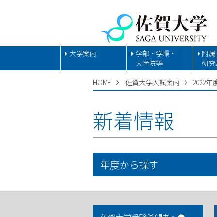
大学案内
学部・学環・
附属
大学院等
研究
HOME
佐賀大学入試案内
2022年
新着情報
年度から探す