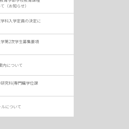
（教育学部学校教育課程
いて（お知らせ）
部医学科入学定員の決定に
入学第2次学生募集要項
験案内について
研究科(専門職学位課
ールについて