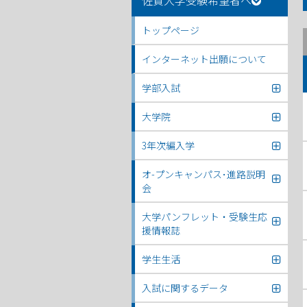
佐賀大学受験希望者へ
トップページ
インターネット出願について
学部入試
大学院
3年次編入学
オ-プンキャンパス･進路説明
会
大学パンフレット・受験生応
援情報誌
学生生活
入試に関するデータ