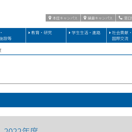
本庄キャンパス
鍋島キャンパス
窓口
・
教育・研究
学生生活・進路
社会貢献
施設等
国際交流
度
2022年度