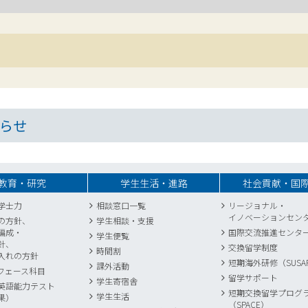
らせ
教育・研究
学生生活・進路
社会貢献・国
学士力
相談窓口一覧
リージョナル・
イノベーションセン
の方針、
学生相談・支援
編成・
国際交流推進センタ
学生便覧
針、
交換留学制度
時間割
入れの方針
短期海外研修（SUSA
課外活動
フェース科目
留学サポート
学生寄宿舎
英語能力テスト
短期交換留学プログ
学生生活
果）
（SPACE）