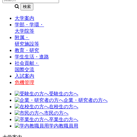
大学案内
学部・学環・
大学院等
附属・
研究施設等
教育・研究
学生生活・進路
社会貢献・
国際交流
入試案内
危機管理
受験生の方へ
企業・研究者の方へ
在校生の方へ
市民の方へ
卒業生の方へ
学内教職員用