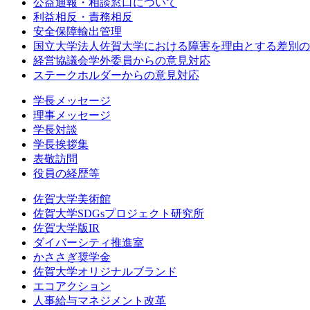
公益通報・相談窓口について
利益相反・責務相反
安全保障輸出管理
国立大学法人佐賀大学における障害を理由とする差別の
経営協議会学外委員からの意見対応
ステークホルダーからの意見対応
学長メッセージ
理事メッセージ
学長対談
学長挨拶集
表敬訪問
役員の経歴等
佐賀大学美術館
佐賀大学SDGsプロジェクト研究所
佐賀大学版IR
ダイバーシティ推進室
かささぎ奨学金
佐賀大学オリジナルブランド
エコアクション
人事給与マネジメント改革