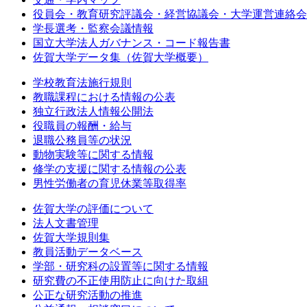
役員会・教育研究評議会・経営協議会・大学運営連絡会
学長選考・監察会議情報
国立大学法人ガバナンス・コード報告書
佐賀大学データ集（佐賀大学概要）
学校教育法施行規則
教職課程における情報の公表
独立行政法人情報公開法
役職員の報酬・給与
退職公務員等の状況
動物実験等に関する情報
修学の支援に関する情報の公表
男性労働者の育児休業等取得率
佐賀大学の評価について
法人文書管理
佐賀大学規則集
教員活動データベース
学部・研究科の設置等に関する情報
研究費の不正使用防止に向けた取組
公正な研究活動の推進