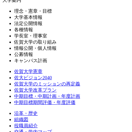
大学案内
理念・憲章・目標
大学基本情報
法定公開情報
各種情報
学長室・理事室
佐賀大学の取り組み
情報公開・個人情報
公募情報
キャンパス計画
佐賀大学憲章
佐大ビジョン2040
佐賀大学のミッションの再定義
佐賀大学改革プラン
中期目標・中期計画・年度計画
中期目標期間評価・年度評価
沿革・歴史
組織図
役職員紹介
交通・学内マップ